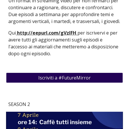
Un format
in streaming 
video
 per non fermarci per 
continuare a ragionare, discutere e confrontarci.
Due episodi a settimana per approfondire temi e 
argomenti verticali, i martedì, e trasversali, i giovedì.
Qui
http://eepurl.com/gVzIFH 
per iscrivervi e per 
avere tutti gli aggiornamenti
 sugli episodi e 
l'accesso ai materiali che metteremo a disposizione 
dopo ogni episodio.
Iscriviti a #FutureMirror
SEASON 2